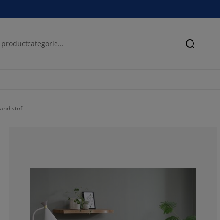
Zoeken
and stof
50%