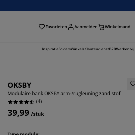
Favorieten
Aanmelden
Winkelmand
Inspiratie
Folders
Winkels
Klantendienst
B2B
Werkenbij
OKSBY
Modulaire bank OKSBY arm-/rugleuning zand stof
(
4
)
39,99
/stuk
Type module
: