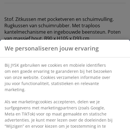
Stof. Zitkussen met pocketveren en schuimvulling.
Rugkussen van schuimrubber. Met traploos
kantelmechanisme en ingebouwde beensteun. Poten
van massief hout. B90 x H105 x D93 cm
Artikelnummer: 3670563
Montage instructies
Specificaties
Beoordelingen
(
25
)