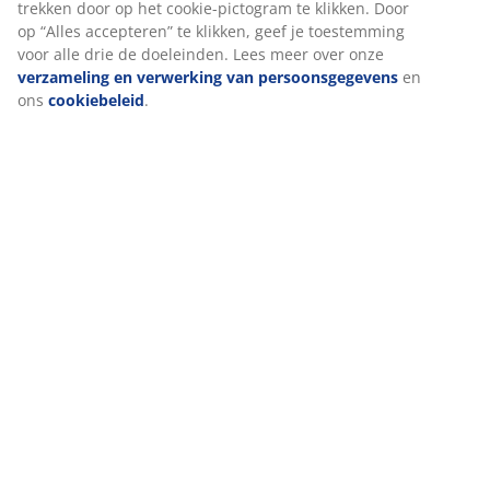
Levering
We personaliseren jouw ervaring
Bij JYSK gebruiken we cookies en mobiele identifiers om een go
te garanderen bij het bezoeken van onze website. Cookies verz
informatie over jou voor functionaliteit, statistieken en relevant
Als we marketingcookies accepteren, delen we je surfgegevens 
marketingpartners (zoals Google, Meta en TikTok) voor op maat
statische advertenties. Je kunt meer lezen over de doeleinden bi
en ervoor kiezen om je toestemming in te trekken door op het co
pictogram te klikken. Door op “Alles accepteren” te klikken, geef 
toestemming voor alle drie de doeleinden. Lees meer over onze