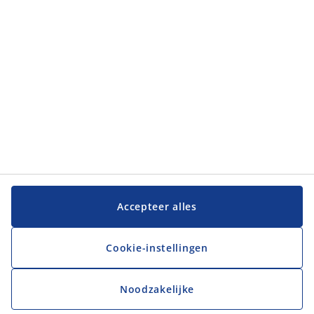
JYSK
JYSK
Hoofdkantoor
Volg JYSK
Taal