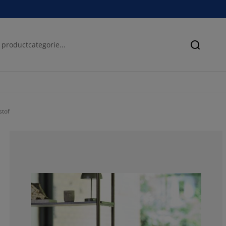
Zoeken
stof
87.5%