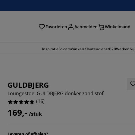
Favorieten
Aanmelden
Winkelmand
Inspiratie
Folders
Winkels
Klantendienst
B2B
Werkenbij
GULDBJERG
Loungestoel GULDBJERG donker zand stof
(
16
)
169,-
/stuk
Leveren of afhalen?