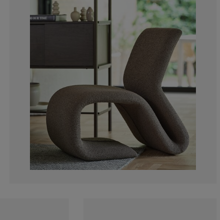
6.25%
0%
6.25%
0%