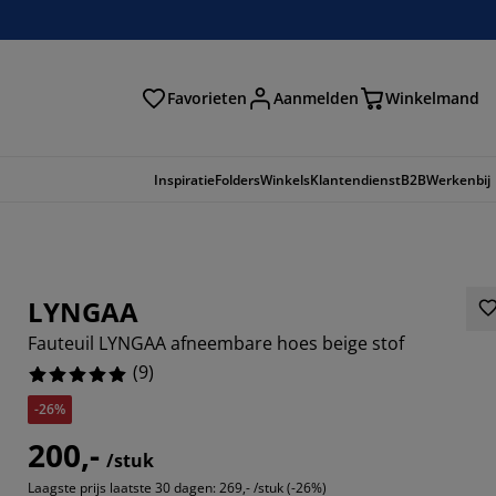
Favorieten
Aanmelden
Winkelmand
Inspiratie
Folders
Winkels
Klantendienst
B2B
Werkenbij
LYNGAA
Fauteuil LYNGAA afneembare hoes beige stof
(
9
)
-26%
200,-
/stuk
Laagste prijs laatste 30 dagen:
269,- /stuk (-26%)