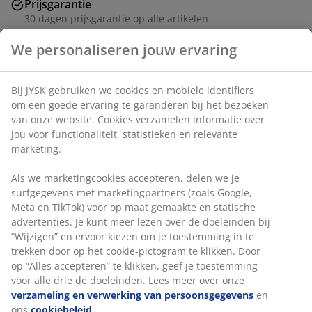
Prijsgarantie
30 dagen prijsgarantie op alle artikelen
Flexibele bezorgopties
Snelle en gemakkelijke bezorgopties
Stof. Zit- en rugkussens van schuim. Poten van staal.
We personaliseren jouw ervaring
B72 x H98 x D80 cm
Bij JYSK gebruiken we cookies en mobiele identifiers om een
Artikelnummer: 3670577
goede ervaring te garanderen bij het bezoeken van onze
Montage instructies
website. Cookies verzamelen informatie over jou voor
functionaliteit, statistieken en relevante marketing.
Als we marketingcookies accepteren, delen we je
Specificaties
surfgegevens met marketingpartners (zoals Google, Meta en
TikTok) voor op maat gemaakte en statische advertenties. Je
kunt meer lezen over de doeleinden bij “Wijzigen” en ervoor
kiezen om je toestemming in te trekken door op het cookie-
pictogram te klikken. Door op “Alles accepteren” te klikken,