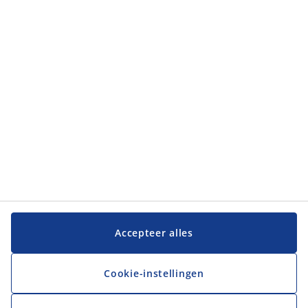
Klantendienst
JYSK
JYSK
Hoofdkantoor
Volg JYSK
Taal