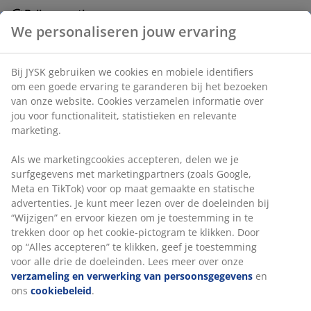
Prijsgarantie
30 dagen prijsgarantie op alle artikelen
Flexibele bezorgopties
Snelle en gemakkelijke bezorgopties
Artikelnummer: 5700900
Specificaties
Beoordelingen
(
4
)