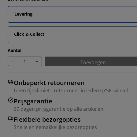
0606%
5151%
Levering
Click & Collect
0303%
Aantal
-
+
Toevoegen
Onbeperkt retourneren
Geen tijdslimiet - retourneer in iedere JYSK-winkel
Prijsgarantie
30 dagen prijsgarantie op alle artikelen
Flexibele bezorgopties
Snelle en gemakkelijke bezorgopties