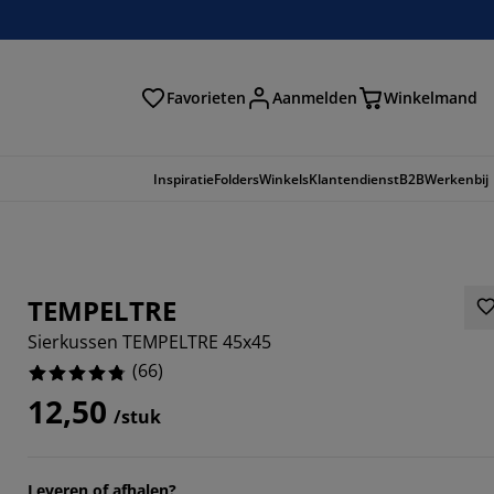
Favorieten
Aanmelden
Winkelmand
Inspiratie
Folders
Winkels
Klantendienst
B2B
Werkenbij
TEMPELTRE
Sierkussen TEMPELTRE 45x45
(
66
)
12,50
/stuk
3939%
Leveren of afhalen?