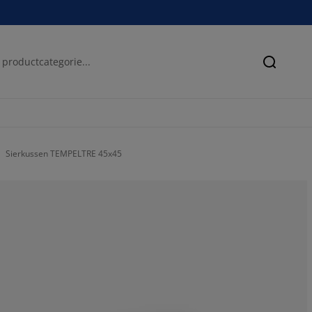
Zoeken
Sierkussen TEMPELTRE 45x45
89.3939393939