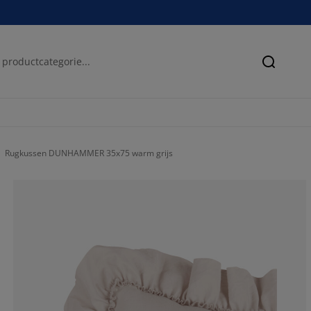
Zoeken
Rugkussen DUNHAMMER 35x75 warm grijs
85.7142857142