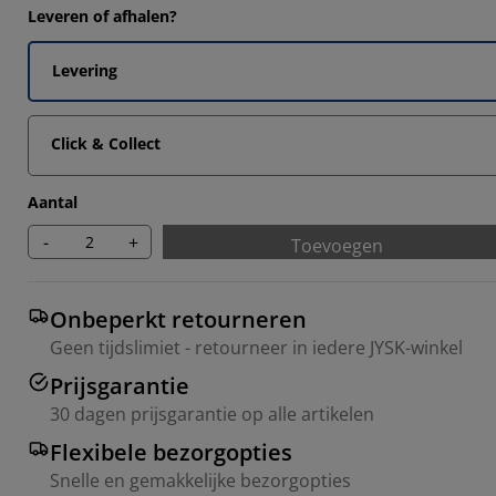
6493%
Leveren of afhalen?
2987%
Levering
6493%
Click & Collect
Aantal
-
+
Toevoegen
Onbeperkt retourneren
Geen tijdslimiet - retourneer in iedere JYSK-winkel
Prijsgarantie
30 dagen prijsgarantie op alle artikelen
Flexibele bezorgopties
Snelle en gemakkelijke bezorgopties