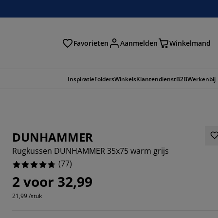
Favorieten
Aanmelden
Winkelmand
Inspiratie
Folders
Winkels
Klantendienst
B2B
Werkenbij
DUNHAMMER
Rugkussen DUNHAMMER 35x75 warm grijs
(
77
)
2 voor 32,99
21,99 /stuk
8571%