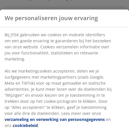
Keukenhanddoeken in katoen met hoge
absorptievermogen voor effectieve reiniging en
dagelijkse keukentaken. De doeken zijn
machinewasbaar op 60°C voor eenvoudig onderhoud
en hergebruik. Set van 3 in verschillende kleuren. B25 x
L25 cm
Artikelnummer: 4920002
Specificaties
Beoordelingen
(
9
)