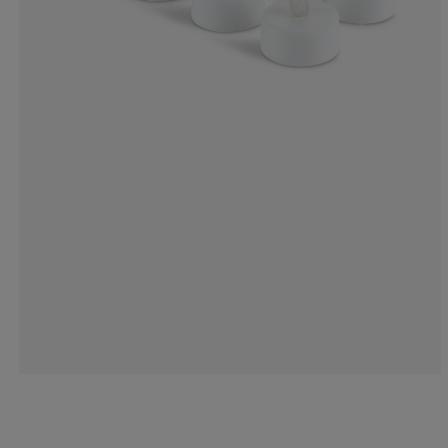
6.17283950617
12.34567901234
8.64197530864
27.16049382716