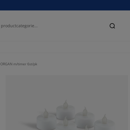
Zoeken
MORGAN m/timer 6st/pk
45.6790123456