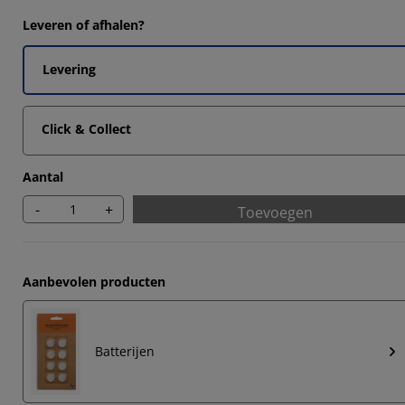
2839%
Leveren of afhalen?
5679%
Levering
1975%
0494%
Click & Collect
Aantal
-
+
Toevoegen
Aanbevolen producten
Batterijen