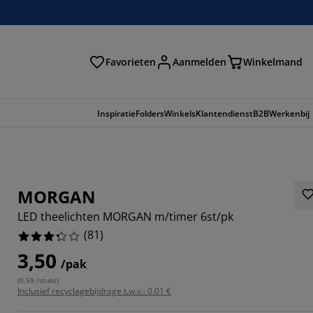
Favorieten
Aanmelden
Winkelmand
Inspiratie
Folders
Winkels
Klantendienst
B2B
Werkenbij
MORGAN
LED theelichten MORGAN m/timer 6st/pk
(
81
)
3,50
/pak
(
0,58 /stuks
)
7901%
Inclusief recyclagebijdrage t.w.v.: 0.01 €