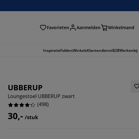
Favorieten
Aanmelden
Winkelmand
Inspiratie
Folders
Winkels
Klantendienst
B2B
Werkenbij
UBBERUP
Loungestoel UBBERUP zwart
(
498
)
30,-
/stuk
023%