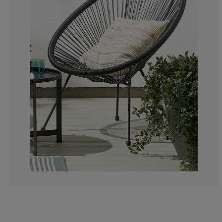
9.236947791164
3.614457831325
4.016064257028
10.24096385542