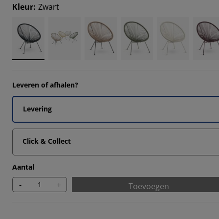
658%
Kleur
:
Zwart
301%
113%
1686%
Leveren of afhalen?
Levering
Click & Collect
Aantal
-
+
Toevoegen