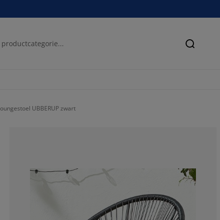
Zoeken
Loungestoel UBBERUP zwart
72.89156626506