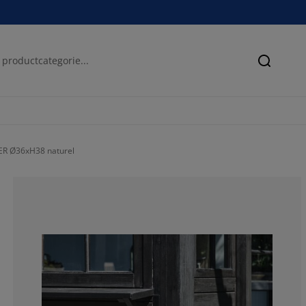
Zoeken
R Ø36xH38 naturel
50%