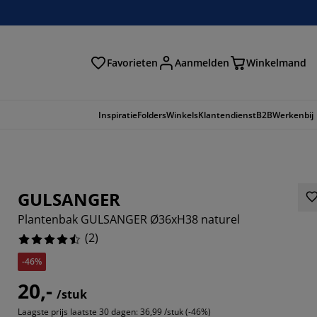
Favorieten
Aanmelden
Winkelmand
Inspiratie
Folders
Winkels
Klantendienst
B2B
Werkenbij
GULSANGER
Plantenbak GULSANGER Ø36xH38 naturel
(
2
)
-46%
20,-
/stuk
Laagste prijs laatste 30 dagen:
36,99 /stuk (-46%)