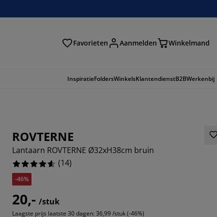
Favorieten
Aanmelden
Winkelmand
Inspiratie
Folders
Winkels
Klantendienst
B2B
Werkenbij
ROVTERNE
Lantaarn ROVTERNE Ø32xH38cm bruin
(
14
)
-46%
20,-
/stuk
8571%
Laagste prijs laatste 30 dagen:
36,99 /stuk (-46%)