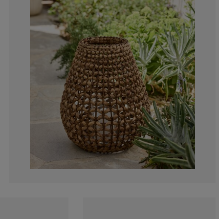
7.14285714285
0%
0%
7.14285714285