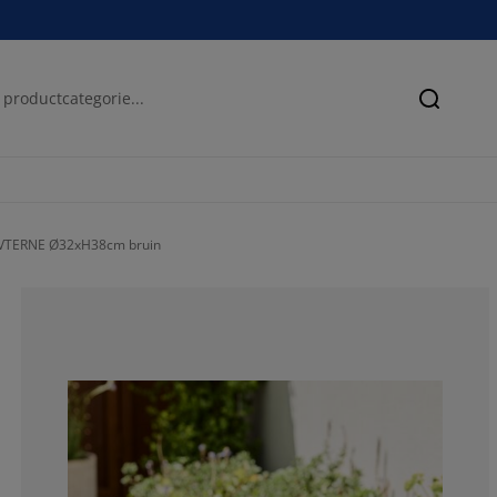
Zoeken
OVTERNE Ø32xH38cm bruin
85.7142857142