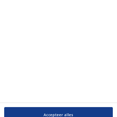
Categorieën
Categorieën
Klantendienst
Klantendienst
JYSK
JYSK
Hoofdkantoor
Volg JYSK
Taal
Accepteer alles