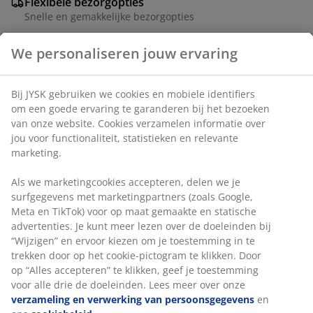
Flexibele bezorgopties
Snelle en gemakkelijke bezorgopties
We personaliseren jouw ervaring
Kleine glazen lantaarn met een poedergecoate stalen
basis, beschikbaar in assorti kleuren. De lantaarn is
Bij JYSK gebruiken we cookies en mobiele identifiers
geschikt voor stompkaarsen en creëert een warme,
om een goede ervaring te garanderen bij het bezoeken
uitnodigende gloed. Ideaal om op de tuintafel of
van onze website. Cookies verzamelen informatie over
loungetafel te plaatsen voor een gezellige sfeer. Ø10 x
jou voor functionaliteit, statistieken en relevante
marketing.
H16 cm
Als we marketingcookies accepteren, delen we je
Artikelnummer: 6426032
surfgegevens met marketingpartners (zoals Google,
Meta en TikTok) voor op maat gemaakte en statische
advertenties. Je kunt meer lezen over de doeleinden bij
“Wijzigen” en ervoor kiezen om je toestemming in te
Specificaties
trekken door op het cookie-pictogram te klikken. Door
op “Alles accepteren” te klikken, geef je toestemming
voor alle drie de doeleinden. Lees meer over onze
verzameling en verwerking van persoonsgegevens
en
Beoordelingen