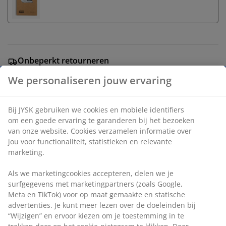
Onbeperkt retourneren
Geen tijdslimiet - retourneer in iedere JYSK-winkel
Prijsgarantie
30 dagen prijsgarantie op alle artikelen
Flexibele bezorgopties
Snelle en gemakkelijke bezorgopties
Batterijlamp met een natuurlijk touwdesign dat een
bohemien sfeer creëert. Het open, geweven patroon
We personaliseren jouw ervaring
laat het licht zachtjes verspreiden. Deze buitenlamp
heeft een praktische timerfunctie met intervallen van
6/18 uur. Het handvat maakt het makkelijk om de lamp
Bij JYSK gebruiken we cookies en mobiele identifiers om een
te dragen en te verplaatsen. Vereist 2 AA-batterijen
goede ervaring te garanderen bij het bezoeken van onze