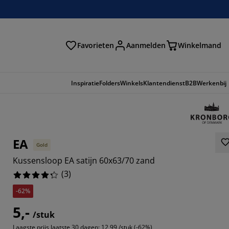
Favorieten
Aanmelden
Winkelmand
Inspiratie
Folders
Winkels
Klantendienst
B2B
Werkenbij
EA
Gold
Kussensloop EA satijn 60x63/70 zand
(
3
)
-62%
5,-
3333%
/stuk
Laagste prijs laatste 30 dagen:
12,99 /stuk (-62%)