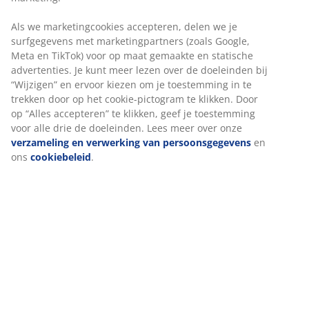
Specificaties
Beoordelingen
(
4
)
Over het merk
Levering