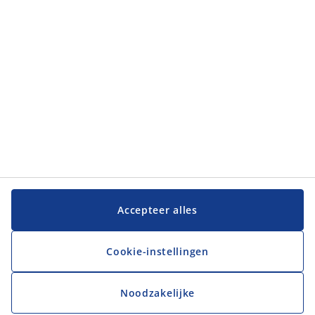
JYSK
JYSK
Hoofdkantoor
Volg JYSK
Taal