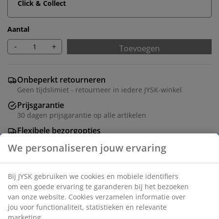
Click & Collect
Aantal
-
+
Toevoegen
Onbeperkt retourneren
Geen tijdslimiet - retourneer in iedere JYSK-winkel
Prijsgarantie
30 dagen prijsgarantie op alle artikelen
Flexibele bezorgopties
Snelle en gemakkelijke bezorgopties
Artikelnummer: 7389404