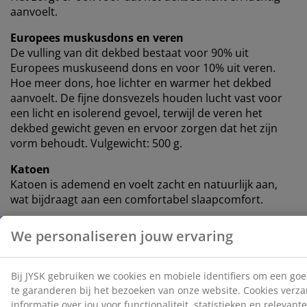
aanvoelt.
Europees muskusdons en veren
De vulling van dit dekbed bestaat voor 90% uit
Europees muskuseend dons en voor 10% uit veren.
Hoe meer dons, hoe lichter en warmer het dekbed
aanvoelt. De fijne donsvezels houden lucht vast voor
een licht en isolerend gevoel, terwijl de veren het
dekbed gewicht geven en ervoor zorgen dat het zijn
vorm behoudt. Vulgewicht: 500 g.
Katoen
Katoen is ademend en voelt zacht en natuurlijk aan,
wat bijdraagt ​​aan een comfortabel slaapcomfort.
Wassen
Het dekbed kan in de machine gewassen worden op
60°C om het fris en schoon te houden. Wassen op 60°C
of hoger verwijdert ongewenste huisstofmijten uit de
stof. Gebruik een geschikt, enzymvrij wasmiddel voor
een natuurlijke vulling.