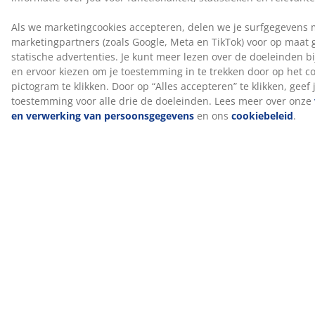
Asthma Allergy Nordic
Dekbedden en kussens met het Asthma Allergy Nordic-
label worden aanbevolen door de organisatie en
voldoen aan strenge eisen voor chemicaliën die
huidallergieën kunnen veroorzaken.
NOMITE®
Dekbedden en kussens met het NOMITE®-label hebben
een bijzonder dicht geweven hoes. Dit helpt de
penetratie van huisstofmijten te verminderen en maakt
het dekbed geschikt voor mensen met een
huisstofmijtallergie.
OEKO-TEX® STANDARD 100
Dit product is OEKO-TEX® STANDARD 100
gecertificeerd. Dit betekent dat elk onderdeel is getest
door onafhankelijke OEKO-TEX® instituten en voldoet
aan strenge limieten voor schadelijke stoffen.
Norsk Dun®