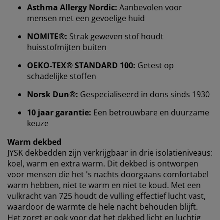
Asthma Allergy Nordic:
Aanbevolen voor
mensen met een gevoelige huid
We personaliseren jouw ervaring
NOMITE®:
Strak geweven stof houdt
huisstofmijten buiten
Bij JYSK gebruiken we cookies en mobiele identifiers
OEKO-TEX® STANDARD 100:
Getest op
om een goede ervaring te garanderen bij het bezoeken
schadelijke stoffen
van onze website. Cookies verzamelen informatie over
jou voor functionaliteit, statistieken en relevante
Norsk Dun®:
Gespecialiseerd in dons sinds 1930
marketing.
10 jaar garantie:
Een betrouwbare en duurzame
Als we marketingcookies accepteren, delen we je
keuze
surfgegevens met marketingpartners (zoals Google,
Meta en TikTok) voor op maat gemaakte en statische
Warm dekbed
advertenties. Je kunt meer lezen over de doeleinden bij
JYSK dekbedden zijn verkrijgbaar in drie isolatieniveaus:
“Wijzigen” en ervoor kiezen om je toestemming in te
koel, warm en extra warm. Dit dekbed is ontworpen
trekken door op het cookie-pictogram te klikken. Door
voor mensen die het 's nachts doorgaans comfortabel
op “Alles accepteren” te klikken, geef je toestemming
warm hebben, niet te warm en niet te koud. Met een
voor alle drie de doeleinden. Lees meer over onze
vulkracht van 725 houdt de vulling effectief lucht vast,
verzameling en verwerking van persoonsgegevens
en
waardoor de warmte de hele nacht behouden blijft.
ons
cookiebeleid
.
Het zorgt er ook voor dat het dekbed licht en luchtig