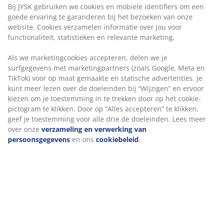
advertenties. Je kunt meer lezen over de doeleinden bij
“Wijzigen” en ervoor kiezen om je toestemming in te
Installatie
trekken door op het cookie-pictogram te klikken. Door
Dit hoofdbord kan aan de muur worden gemonteerd
op “Alles accepteren” te klikken, geef je toestemming
of direct op de vloer worden geplaatst. Bij plaatsing op
voor alle drie de doeleinden. Lees meer over onze
de vloer dient het tegen een muur te staan ​​voor een
verzameling en verwerking van persoonsgegevens
en
veilige installatie.
ons
cookiebeleid
.
Kleur
Stem je hoofdbord af op andere slaapproducten in
dezelfde kleurcode grijs-42 voor een samenhangende
look.
OEKO-TEX® STANDARD 100
Dit product is OEKO-TEX® STANDARD 100
gecertificeerd. Dit betekent dat elk onderdeel is getest
door onafhankelijke OEKO-TEX® instituten en voldoet
aan strenge limieten voor schadelijke stoffen.
FSC® mix
Het FSC® mix label geeft aan dat al het hout en de
bosmaterialen in het product afkomstig zijn van een