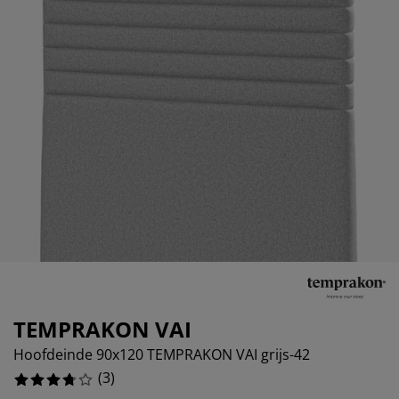
eubelonderhoud
uitenverlichting
nsectenhorren
oeslakens
edbodems
rlichting
aamfolie
amping
leerkasten
attenbodems
uishoud
ccessoires
laapkamermeubelen
indermatrassen
inderkamer
%
inderbedden
assen/strijken
uisdierartikelen
TEMPRAKON VAI
Hoofdeinde 90x120 TEMPRAKON VAI grijs-42
(
3
)