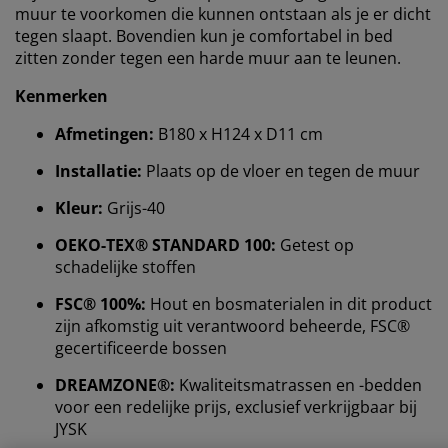
muur te voorkomen die kunnen ontstaan ​​als je er dicht
tegen slaapt. Bovendien kun je comfortabel in bed
zitten zonder tegen een harde muur aan te leunen.
Kenmerken
Afmetingen:
B180 x H124 x D11 cm
Installatie:
Plaats op de vloer en tegen de muur
We personaliseren jouw ervaring
Kleur:
Grijs-40
OEKO-TEX® STANDARD 100:
Getest op
Bij JYSK gebruiken we cookies en mobiele identifiers
schadelijke stoffen
om een goede ervaring te garanderen bij het bezoeken
FSC® 100%:
Hout en bosmaterialen in dit product
van onze website. Cookies verzamelen informatie over
zijn afkomstig uit verantwoord beheerde, FSC®
jou voor functionaliteit, statistieken en relevante
gecertificeerde bossen
marketing.
DREAMZONE®:
Kwaliteitsmatrassen en -bedden
Als we marketingcookies accepteren, delen we je
voor een redelijke prijs, exclusief verkrijgbaar bij
surfgegevens met marketingpartners (zoals Google,
JYSK
Meta en TikTok) voor op maat gemaakte en statische