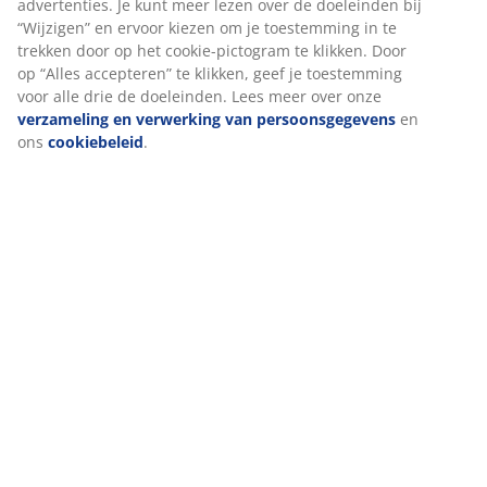
Installatie
Dit hoofdbord is ontworpen om direct op de vloer te
staan ​​en moet voor een veilige installatie tegen een
muur worden geplaatst.
Kleur
Stem je hoofdbord af op andere slaapproducten in
dezelfde kleurcode grijs-40 voor een samenhangende
look.
OEKO-TEX® STANDARD 100
Dit product is OEKO-TEX® STANDARD 100
gecertificeerd. Dit betekent dat elk onderdeel is getest
door onafhankelijke OEKO-TEX® instituten en voldoet
aan strenge limieten voor schadelijke stoffen.
FSC® 100%
Het FSC® 100% label geeft aan dat al het hout en de
bosmaterialen in dit product afkomstig zijn uit
verantwoord beheerde, FSC®-gecertificeerde bossen.