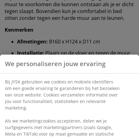
muur te voorkomen die kunnen ontstaan ​​als je er dicht
tegen slaapt. Bovendien kun je comfortabel in bed
zitten zonder tegen een harde muur aan te leunen.
Kenmerken
Afmetingen:
B160 x H124 x D11 cm
Installatie:
Plaats op de vloer en tegen de muur
Kleur:
Grijs-40
OEKO-TEX® STANDARD 100:
Getest op
schadelijke stoffen
FSC® 100%:
Hout en bosmaterialen in dit product
zijn afkomstig uit verantwoord beheerde, FSC®
gecertificeerde bossen
DREAMZONE®:
Kwaliteitsmatrassen en -bedden
voor een redelijke prijs, exclusief verkrijgbaar bij
JYSK