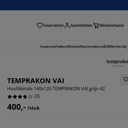
Favorieten
Aanmelden
Winkelmand
Inspiratie
Folders
Winkels
Klantendienst
B2B
Werkenbij
TEMPRAKON VAI
Hoofdeinde 140x120 TEMPRAKON VAI grijs-42
(
3
)
400,-
/stuk
6666%