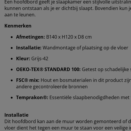
Een hoofdbord geeft je slaapkamer een stijlvolle uitstra
kunnen ontstaan ​​als je er dichtbij slaapt. Bovendien ku
aan te leunen.
Kenmerken
Afmetingen:
B140 x H120 x D8 cm
Installatie:
Wandmontage of plaatsing op de vloer
Kleur:
Grijs-42
OEKO-TEX® STANDARD 100:
Getest op schadelijke 
FSC® mix:
Hout en bosmaterialen in dit product zij
andere gecontroleerde bronnen
Temprakon®:
Essentiële slaapbenodigdheden met
Installatie
Dit hoofdbord kan aan de muur worden gemonteerd of dire
vloer dient het tegen een muur te staan ​​voor een veilige in