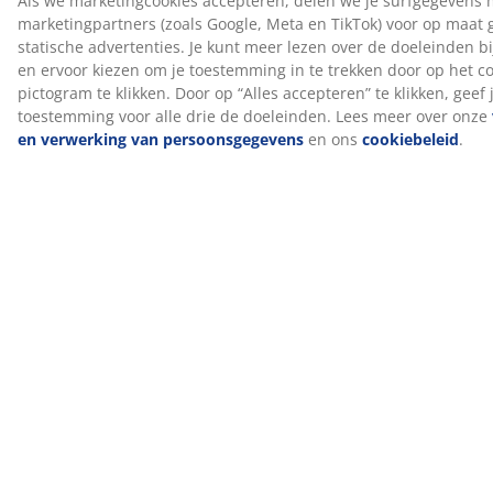
Specificaties
Beoordelingen
(
66
)
Levering