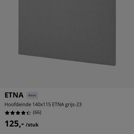
eubelonderhoud
uitenverlichting
nsectenhorren
oeslakens
edbodems
rlichting
%
aamfolie
amping
leerkasten
attenbodems
uishoud
%
ccessoires
%
laapkamermeubelen
indermatrassen
inderkamer
%
inderbedden
assen/strijken
uisdierartikelen
ETNA
Basic
Hoofdeinde 140x115 ETNA grijs-23
(
66
)
125,-
/stuk