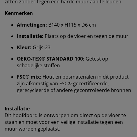
zitten zonder tegen een harde muur aan te leunen.
Kenmerken
Afmetingen:
B140 x H115 x D6 cm
We personaliseren jouw ervaring
Installatie:
Plaats op de vloer en tegen de muur
Kleur:
Grijs-23
Bij JYSK gebruiken we cookies en mobiele identifiers
om een goede ervaring te garanderen bij het bezoeken
OEKO-TEX® STANDARD 100:
Getest op
van onze website. Cookies verzamelen informatie over
schadelijke stoffen
jou voor functionaliteit, statistieken en relevante
FSC® mix:
Hout en bosmaterialen in dit product
marketing.
zijn afkomstig van FSC®-gecertificeerde,
Als we marketingcookies accepteren, delen we je
gerecycleerde of andere gecontroleerde bronnen
surfgegevens met marketingpartners (zoals Google,
Meta en TikTok) voor op maat gemaakte en statische
Installatie
advertenties. Je kunt meer lezen over de doeleinden bij
Dit hoofdbord is ontworpen om direct op de vloer te
“Wijzigen” en ervoor kiezen om je toestemming in te
trekken door op het cookie-pictogram te klikken. Door
staan ​​en moet voor een veilige installatie tegen een
op “Alles accepteren” te klikken, geef je toestemming
muur worden geplaatst.
voor alle drie de doeleinden. Lees meer over onze