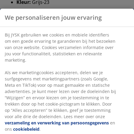
Kleur:
Grijs-23
OEKO-TEX® STANDARD 100:
Getest op
schadelijke stoffen
FSC® mix:
Hout en bosmaterialen in dit product
zijn afkomstig van FSC®-gecertificeerde,
gerecycleerde of andere gecontroleerde bronnen
Installatie
Dit hoofdbord is ontworpen om direct op de vloer te
staan ​​en moet voor een veilige installatie tegen een
muur worden geplaatst.
Kleur
Stem je hoofdbord af op andere slaapproducten in
dezelfde kleurcode grijs-23 voor een samenhangende
look.
OEKO-TEX® STANDARD 100
Dit product is OEKO-TEX® STANDARD 100