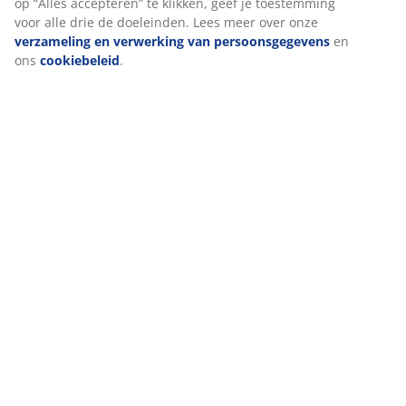
TikTok) voor op maat gemaakte en statische advertenties. Je
Beoordelingen
kunt meer lezen over de doeleinden bij “Wijzigen” en ervoor
kiezen om je toestemming in te trekken door op het cookie-
(
15
)
pictogram te klikken. Door op “Alles accepteren” te klikken,
geef je toestemming voor alle drie de doeleinden. Lees
meer over onze
verzameling en verwerking van
Levering
persoonsgegevens
en ons
cookiebeleid
.