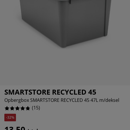
eubelonderhoud
itenverlichting
sectenhorren
eslakens
edbodems
rlichting
6666667%
amfolie
amping
eerkasten
attenbodems
uishoud
6666667%
cessoires
laapkamermeubelen
ndermatrassen
nderkamer
nderbedden
ssen/strijken
isdierartikelen
SMARTSTORE RECYCLED 45
Opbergbox SMARTSTORE RECYCLED 45 47L m/deksel
(
15
)
-32%
13,50