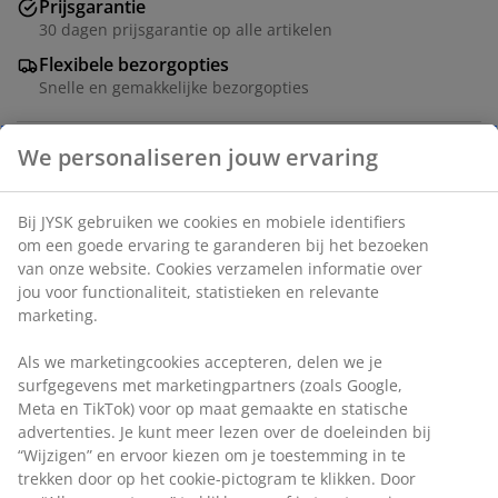
Prijsgarantie
30 dagen prijsgarantie op alle artikelen
Flexibele bezorgopties
Snelle en gemakkelijke bezorgopties
Grijze opbergbox met deksel, ontworpen voor
veelzijdige opslag en organisatie in huis. Gemaakt van
duurzaam plastic (100% gerecycleerd). De box is
stapelbaar en clip-handvatten houden het deksel op
We personaliseren jouw ervaring
zijn plaats. Kan 47 liter bevatten. B39 x L59 x H31 cm
Artikelnummer: 4900172
Bij JYSK gebruiken we cookies en mobiele identifiers om een
goede ervaring te garanderen bij het bezoeken van onze
website. Cookies verzamelen informatie over jou voor
functionaliteit, statistieken en relevante marketing.
Specificaties
Als we marketingcookies accepteren, delen we je
surfgegevens met marketingpartners (zoals Google, Meta en