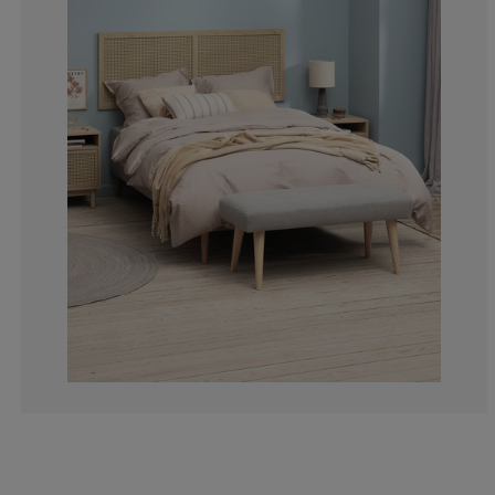
0%
20%
0%
20%