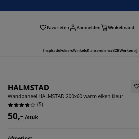
Favorieten
Aanmelden
Winkelmand
Inspiratie
Folders
Winkels
Klantendienst
B2B
Werkenbij
HALMSTAD
Wandpaneel HALMSTAD 200x60 warm eiken kleur
(
5
)
50,-
/stuk
Afmeting
: