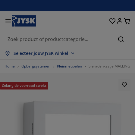
Bedden en matrassen
Opbergsystemen
Woondecoratie
Woonkamer
Slaapkamer
Badkamer
Gordijnen
Eetkamer
Bureau
Tuin
Hal
Zoeke
lles weergeven
lles weergeven
lles weergeven
lles weergeven
lles weergeven
lles weergeven
lles weergeven
lles weergeven
lles weergeven
lles weergeven
lles weergeven
Selecteer jouw JYSK winkel
atrassen
pringmatrassen
anddoeken
ureaumeubelen
etels
fels
leerkasten
almeubelen
ant en klaar gordijn
uinmeubelen
ecoratie
Home
Opbergsystemen
Kleinmeubelen
Sieradenkastje MALLING m/
edden
chuimmatrassen
xtiel
pbergen
auteuils
toelen
pbergmeubelen
oor aan de muur
olgordijnen
uinkussens
xtiel
Zolang de voorraad strekt
pbergboxen
ekbedden
oxsprings
adkamerartikelen
alontafel
pbergen
almeubelen
leine opbergers
amellen
oor op de tafel
onwering
eubelonderhoud
ussens
ekmatrassen
assen/strijken
pbergen
leine opbergers
xtiel
aloezieën
oor aan de muur
uinaccessoires
V-meubelen
eubelonderhoud
ekbedovertrekken
edframes
lisségordijnen
euken