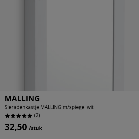
eubelonderhoud
uitenverlichting
nsectenhorren
oeslakens
edbodems
rlichting
aamfolie
amping
leerkasten
attenbodems
uishoud
ccessoires
laapkamermeubelen
indermatrassen
inderkamer
inderbedden
assen/strijken
uisdierartikelen
MALLING
Sieradenkastje MALLING m/spiegel wit
(
2
)
32,50
/stuk