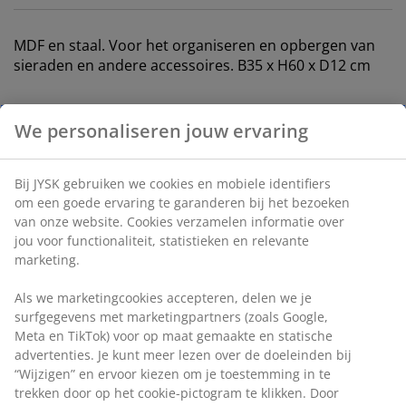
MDF en staal. Voor het organiseren en opbergen van
sieraden en andere accessoires. B35 x H60 x D12 cm
Artikelnummer: 3670064
We personaliseren jouw ervaring
Montage instructies
Bij JYSK gebruiken we cookies en mobiele identifiers
om een goede ervaring te garanderen bij het bezoeken
van onze website. Cookies verzamelen informatie over
Specificaties
jou voor functionaliteit, statistieken en relevante
marketing.
Beoordelingen
Als we marketingcookies accepteren, delen we je
surfgegevens met marketingpartners (zoals Google,
(
2
)
Meta en TikTok) voor op maat gemaakte en statische
advertenties. Je kunt meer lezen over de doeleinden bij
“Wijzigen” en ervoor kiezen om je toestemming in te
trekken door op het cookie-pictogram te klikken. Door
Levering