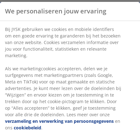
Staal en stof. B35 x H100 x D35 cm
Artikelnummer: 3640082
Montage instructies
We personaliseren jouw ervaring
Specificaties
Bij JYSK gebruiken we cookies en mobiele identifiers om een
goede ervaring te garanderen bij het bezoeken van onze
Beoordelingen
website. Cookies verzamelen informatie over jou voor
(
104
)
functionaliteit, statistieken en relevante marketing.
Als we marketingcookies accepteren, delen we je surfgegevens
met marketingpartners (zoals Google, Meta en TikTok) voor op
Levering
maat gemaakte en statische advertenties. Je kunt meer lezen