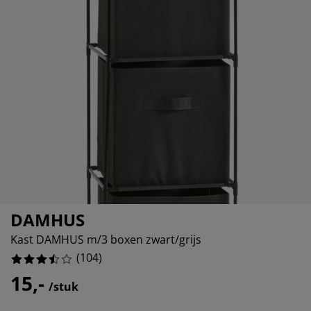
ubelonderhoud
itenverlichting
sectenhorren
eslakens
edbodems
rlichting
12.5%
amfolie
mping
eerkasten
ttenbodems
ishoud
12.5%
cessoires
461538461538%
aapkamermeubelen
ndermatrassen
nderkamer
230769230766%
nderbedden
ssen/strijken
isdierartikelen
DAMHUS
Kast DAMHUS m/3 boxen zwart/grijs
(
104
)
15,-
/stuk