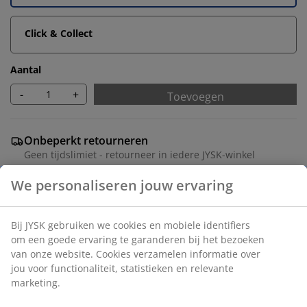
Click & Collect
Aantal
-
+
Toevoegen
Onbeperkt retourneren
Geen tijdslimiet - retourneer in iedere JYSK-winkel
Prijsgarantie
We personaliseren jouw ervaring
30 dagen prijsgarantie op alle artikelen
Flexibele bezorgopties
Bij JYSK gebruiken we cookies en mobiele identifiers
Snelle en gemakkelijke bezorgopties
om een goede ervaring te garanderen bij het bezoeken
van onze website. Cookies verzamelen informatie over
jou voor functionaliteit, statistieken en relevante
marketing.
Deco fineer. B79 x H89 x D36 cm