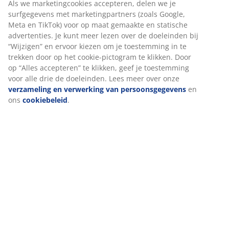
Als we marketingcookies accepteren, delen we je
surfgegevens met marketingpartners (zoals Google,
Meta en TikTok) voor op maat gemaakte en statische
advertenties. Je kunt meer lezen over de doeleinden bij
Artikelnummer: 3601401
“Wijzigen” en ervoor kiezen om je toestemming in te
trekken door op het cookie-pictogram te klikken. Door
Montage instructies
op “Alles accepteren” te klikken, geef je toestemming
voor alle drie de doeleinden. Lees meer over onze
verzameling en verwerking van persoonsgegevens
en
ons
cookiebeleid
.
Specificaties
Beoordelingen
(
7
)
Levering