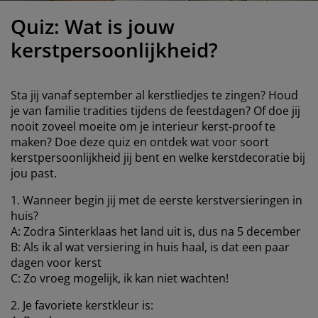
eubelonderhoud
uitenverlichting
nsectenhorren
oeslakens
edbodems
rlichting
Quiz: Wat is jouw
aamfolie
amping
leerkasten
attenbodems
uishoud
kerstpersoonlijkheid?
ccessoires
laapkamermeubelen
indermatrassen
inderkamer
Sta jij vanaf september al kerstliedjes te zingen? Houd
inderbedden
assen/strijken
je van familie tradities tijdens de feestdagen? Of doe jij
nooit zoveel moeite om je interieur kerst-proof te
maken? Doe deze quiz en ontdek wat voor soort
uisdierartikelen
kerstpersoonlijkheid jij bent en welke kerstdecoratie bij
jou past.
1. Wanneer begin jij met de eerste kerstversieringen in
huis?
A: Zodra Sinterklaas het land uit is, dus na 5 december
B: Als ik al wat versiering in huis haal, is dat een paar
dagen voor kerst
C: Zo vroeg mogelijk, ik kan niet wachten!
2. Je favoriete kerstkleur is: