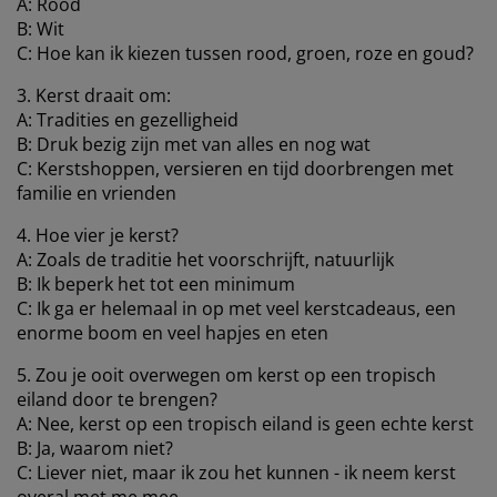
A: Rood
B: Wit
C: Hoe kan ik kiezen tussen rood, groen, roze en goud?
3. Kerst draait om:
A: Tradities en gezelligheid
B: Druk bezig zijn met van alles en nog wat
C: Kerstshoppen, versieren en tijd doorbrengen met
familie en vrienden
4. Hoe vier je kerst?
A: Zoals de traditie het voorschrijft, natuurlijk
B: Ik beperk het tot een minimum
C: Ik ga er helemaal in op met veel kerstcadeaus, een
enorme boom en veel hapjes en eten
5. Zou je ooit overwegen om kerst op een tropisch
eiland door te brengen?
A: Nee, kerst op een tropisch eiland is geen echte kerst
B: Ja, waarom niet?
C: Liever niet, maar ik zou het kunnen - ik neem kerst
overal met me mee