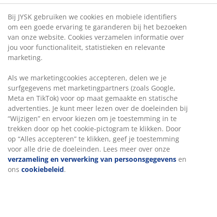
kerst en dit wordt weerspiegeld in je interieur.
Traditionele kerstdecoraties, zoals rode
kaarsen
,
Bij JYSK gebruiken we cookies en mobiele identifiers
kandelaars
met kerstmotieven,
kersttakjes
en
om een goede ervaring te garanderen bij het bezoeken
kerstmannen
, zijn perfect voor de klassieke
van onze website. Cookies verzamelen informatie over
kerstliefhebber.
jou voor functionaliteit, statistieken en relevante
marketing.
Lees ook ons blog over het
versieren van je huis met traditionele kerstkleuren
.
Als we marketingcookies accepteren, delen we je
surfgegevens met marketingpartners (zoals Google,
Meta en TikTok) voor op maat gemaakte en statische
advertenties. Je kunt meer lezen over de doeleinden bij
Heb je meer B's? Dan ben je een :
“Wijzigen” en ervoor kiezen om je toestemming in te
trekken door op het cookie-pictogram te klikken. Door
op “Alles accepteren” te klikken, geef je toestemming
Kerst minimalist
voor alle drie de doeleinden. Lees meer over onze
verzameling en verwerking van persoonsgegevens
en
Kerst neemt bij jou thuis niet meer plaats in dan nodig
ons
cookiebeleid
.
is. Misschien heb je geen tijd om je huis gezellig te
versieren rondom kerst of vind je het niet echt nodig. Je
hoeft niet gelijk je hele interieur een make-over te
geven om toch een vleugje kerst in huis te halen. Je