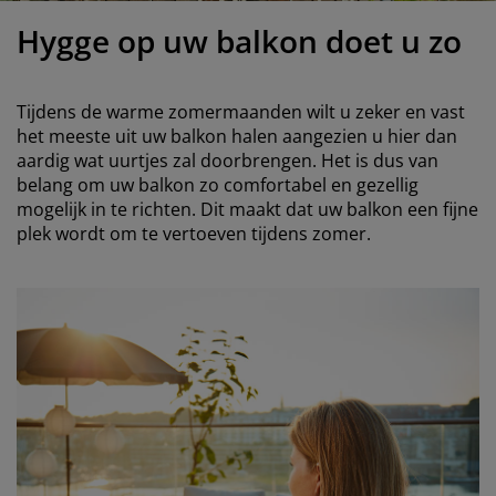
eubelonderhoud
uitenverlichting
nsectenhorren
oeslakens
edbodems
rlichting
Hygge op uw balkon doet u zo
aamfolie
amping
leerkasten
attenbodems
uishoud
Tijdens de warme zomermaanden wilt u zeker en vast
ccessoires
laapkamermeubelen
indermatrassen
inderkamer
het meeste uit uw balkon halen aangezien u hier dan
aardig wat uurtjes zal doorbrengen. Het is dus van
inderbedden
assen/strijken
belang om uw balkon zo comfortabel en gezellig
mogelijk in te richten. Dit maakt dat uw balkon een fijne
uisdierartikelen
plek wordt om te vertoeven tijdens zomer.