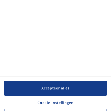
Klantendienst
Klantendienst
JYSK
JYSK
Hoofdkantoor
Volg JYSK
Taal
Accepteer alles
Cookie-instellingen