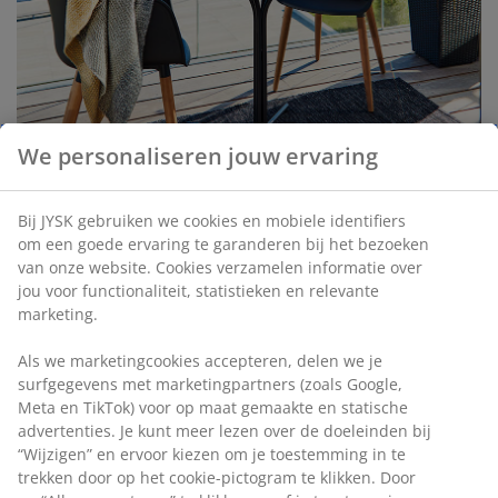
We personaliseren jouw ervaring
Bij JYSK gebruiken we cookies en mobiele identifiers
om een goede ervaring te garanderen bij het bezoeken
Ga voor loungemeubels of een
van onze website. Cookies verzamelen informatie over
bistroset
jou voor functionaliteit, statistieken en relevante
marketing.
Er zijn een aantal manieren om op een balkon te
Als we marketingcookies accepteren, delen we je
ontspannen. Een goede optie is om te kiezen voor
surfgegevens met marketingpartners (zoals Google,
populaire loungemeubels voor op uw balkon.
Meta en TikTok) voor op maat gemaakte en statische
Deze zien er niet alleen mooi en stijlvol uit, ze zijn ook
advertenties. Je kunt meer lezen over de doeleinden bij
uiterst comfortabel om in te zitten en creëren daarmee
“Wijzigen” en ervoor kiezen om je toestemming in te
een ontspannen sfeer. Een andere optie is om een
trekken door op het cookie-pictogram te klikken. Door
charmant, klein bistrosetje voor uw balkon te kiezen.