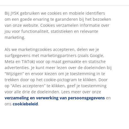
en maak wat plezier op uw trampoline. Een leuk spel
voor op de trampoline is het “telefoonspel”. Hierbij
Bij JYSK gebruiken we cookies en mobiele identifiers
zitten de deelnemers aan de rand van de trampoline,
om een goede ervaring te garanderen bij het bezoeken
om de beurt gaat er één iemand middenin staan en
van onze website. Cookies verzamelen informatie over
doet diegene een “trucje”, een salto bijvoorbeeld. De
jou voor functionaliteit, statistieken en relevante
tweede deelnemer doet dit na en voegt hier een ander
marketing.
trucje aan toe. De eerste persoon die niet meer alle
Als we marketingcookies accepteren, delen we je
trucjes kan doen of deze vergeten is heeft verloren. Dit
surfgegevens met marketingpartners (zoals Google,
gaat net zolang door tot er één iemand over blijft; de
Meta en TikTok) voor op maat gemaakte en statische
winnaar!
advertenties. Je kunt meer lezen over de doeleinden bij
Veel plezier op de trampoline!
“Wijzigen” en ervoor kiezen om je toestemming in te
trekken door op het cookie-pictogram te klikken. Door
op “Alles accepteren” te klikken, geef je toestemming
voor alle drie de doeleinden. Lees meer over onze
verzameling en verwerking van persoonsgegevens
en
Datum
:
15/04/2019
ons
cookiebeleid
.
Tags:
:
Geschreven door
:
Talitha