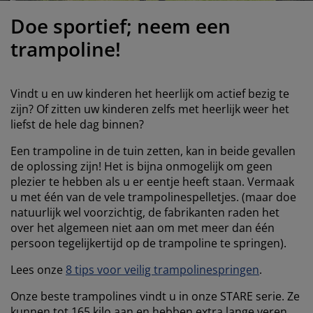
eubelonderhoud
uitenverlichting
nsectenhorren
oeslakens
edbodems
rlichting
Doe sportief; neem een
aamfolie
amping
leerkasten
attenbodems
uishoud
trampoline!
ccessoires
laapkamermeubelen
indermatrassen
inderkamer
Vindt u en uw kinderen het heerlijk om actief bezig te
inderbedden
assen/strijken
zijn? Of zitten uw kinderen zelfs met heerlijk weer het
liefst de hele dag binnen?
uisdierartikelen
Een trampoline in de tuin zetten, kan in beide gevallen
de oplossing zijn! Het is bijna onmogelijk om geen
plezier te hebben als u er eentje heeft staan. Vermaak
u met één van de vele trampolinespelletjes. (maar doe
natuurlijk wel voorzichtig, de fabrikanten raden het
over het algemeen niet aan om met meer dan één
persoon tegelijkertijd op de trampoline te springen).
Lees onze
8 tips voor veilig trampolinespringen
.
Onze beste trampolines vindt u in onze STARE serie. Ze
kunnen tot 165 kilo aan en hebben extra lange veren