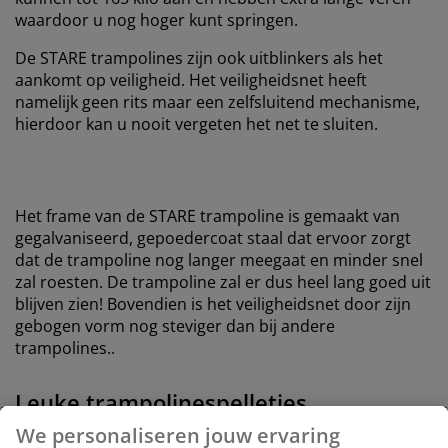
waardoor u nog hoger kunt springen.
De STARE trampolines zijn ook uitblinkers als het
aankomt op veiligheid. Het veiligheidsnet heeft
namelijk geen rits maar een zelfsluitend mechanisme,
hierdoor kan u nooit vergeten het net te sluiten.
Het frame van de STARE trampoline is gemaakt van
gegalvaniseerd, gepoedercoat staal dat ervoor zorgt
dat de trampoline nog langer meegaat en minder snel
zal roesten. De trampoline zal er dus heel lang goed uit
blijven zien! Bovendien is het veiligheidsnet door zijn
gebogen vorm nog steviger dan bij andere
trampolines..
Leuke trampolinespelletjes
We personaliseren jouw ervaring
Sleep uzelf en de kinderen mee de frisse buitenlucht in