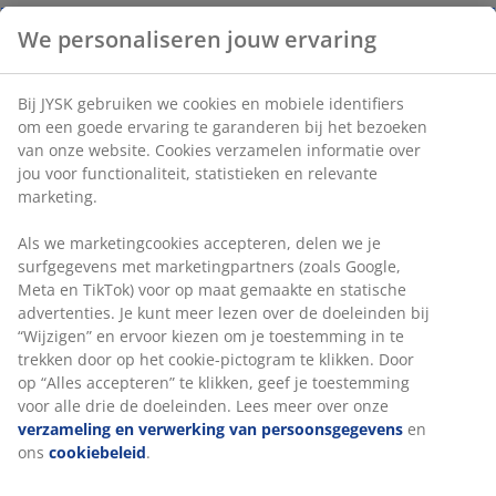
Bamboe. B50 x H6 x D6 cm
Artikelnummer: 3670136
Montage instructies
Specificaties
Beoordelingen
(
56
)
Levering