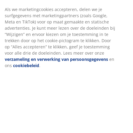
een goede ervaring te garanderen bij het bezoeken van
onze website. Cookies verzamelen informatie over jou voor
functionaliteit, statistieken en relevante marketing.
Specificaties
Als we marketingcookies accepteren, delen we je
surfgegevens met marketingpartners (zoals Google, Meta
en TikTok) voor op maat gemaakte en statische
advertenties. Je kunt meer lezen over de doeleinden bij
Beoordelingen
“Wijzigen” en ervoor kiezen om je toestemming in te
(
11
)
trekken door op het cookie-pictogram te klikken. Door op
“Alles accepteren” te klikken, geef je toestemming voor alle
drie de doeleinden. Lees meer over onze
verzameling en
verwerking van persoonsgegevens
en ons
cookiebeleid
.
Levering