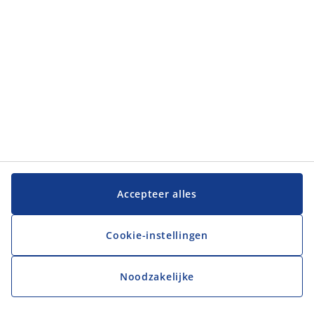
JYSK
JYSK
Hoofdkantoor
Volg JYSK
Taal