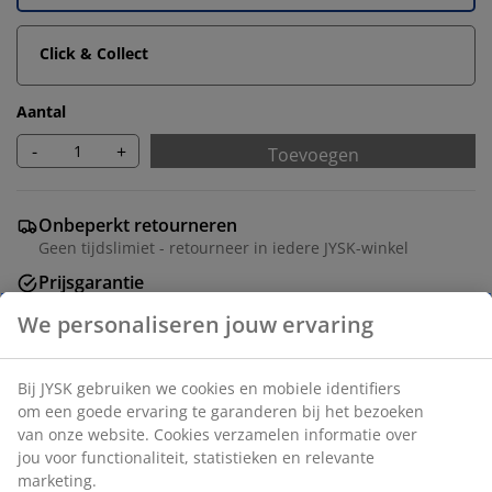
Click & Collect
Aantal
-
+
Toevoegen
Onbeperkt retourneren
Geen tijdslimiet - retourneer in iedere JYSK-winkel
Prijsgarantie
30 dagen prijsgarantie op alle artikelen
Flexibele bezorgopties
Snelle en gemakkelijke bezorgopties
We personaliseren jouw ervaring
Artikelnummer: 5531507
Bij JYSK gebruiken we cookies en mobiele identifiers om
Montage instructies