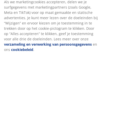
Beoordelingen
(
205
)
Levering