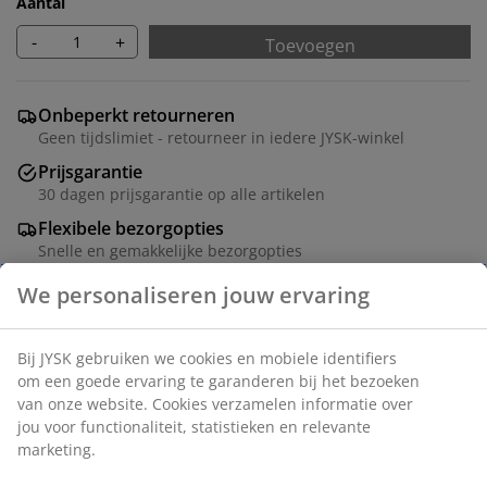
Aantal
-
+
Toevoegen
Onbeperkt retourneren
Geen tijdslimiet - retourneer in iedere JYSK-winkel
Prijsgarantie
30 dagen prijsgarantie op alle artikelen
Flexibele bezorgopties
Snelle en gemakkelijke bezorgopties
Artikelnummer: 5524106
Montage instructies
Specificaties