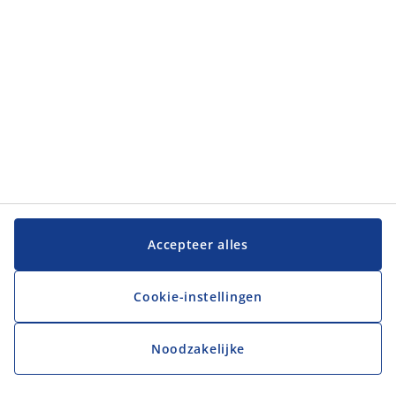
JYSK
JYSK
Hoofdkantoor
Volg JYSK
Taal
Accepteer alles
Cookie-instellingen
Noodzakelijke