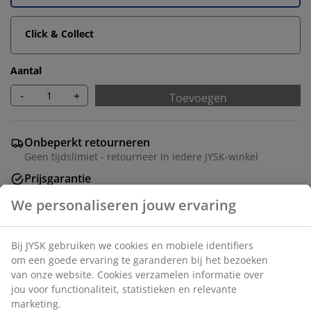
Click & Collect
Aantal
-
+
Toevoegen
Onbeperkt retourneren
Geen tijdslimiet - retourneer in iedere JYSK-winkel
Prijsgarantie
30 dagen prijsgarantie op alle artikelen
We personaliseren jouw ervaring
Flexibele bezorgopties
Snelle en gemakkelijke bezorgopties
Bij JYSK gebruiken we cookies en mobiele identifiers
om een goede ervaring te garanderen bij het bezoeken
van onze website. Cookies verzamelen informatie over
Artikelnummer: 5530831
jou voor functionaliteit, statistieken en relevante
marketing.
Montage instructies