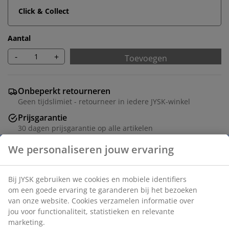
Click & Collect
Aantal
-
+
Toevoegen
Onbeperkt retourneren
Geen tijdslimiet - retourneer in iedere JYSK-winkel
Prijsgarantie
30 dagen prijsgarantie op alle artikelen
Flexibele bezorgopties
Snelle en gemakkelijke bezorgopties
Artikelnummer: 5530869
Montage instructies