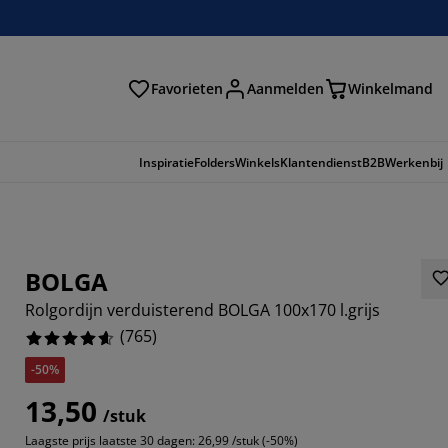
Favorieten
Aanmelden
Winkelmand
Inspiratie
Folders
Winkels
Klantendienst
B2B
Werkenbij
BOLGA
Rolgordijn verduisterend BOLGA 100x170 l.grijs
(
765
)
-50%
13,50
/stuk
392%
Laagste prijs laatste 30 dagen:
26,99 /stuk (-50%)