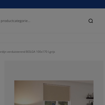
Zoeken
rdijn verduisterend BOLGA 100x170 l.grijs
75.68627450980