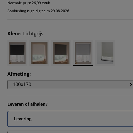
5555%
Normale prijs:
26,99 /stuk
Aanbieding is geldig t.e.m 29.08.2026
712%
6601%
Kleur
:
Lichtgrijs
1507%
Afmeting
:
100x170
Leveren of afhalen?
Levering