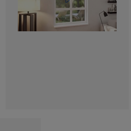
15.55555555555
4.183006535947
1.307189542483
3.267973856209