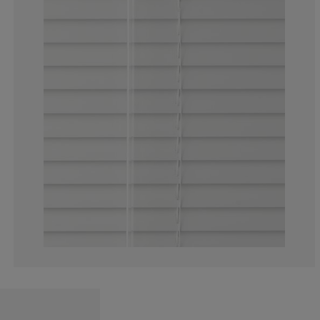
20.23060796645
4.40251572327
1.886792452830
3.459119496855