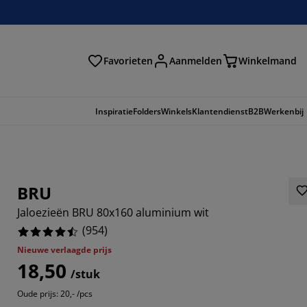
Favorieten
Aanmelden
Winkelmand
Inspiratie
Folders
Winkels
Klantendienst
B2B
Werkenbij
BRU
Jaloezieën BRU 80x160 aluminium wit
(
954
)
Nieuwe verlaagde prijs
18,50
/stuk
87%
Oude prijs: 20,- /pcs