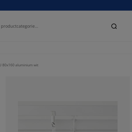
Zoeken
U 80x160 aluminium wit
70.0209643605