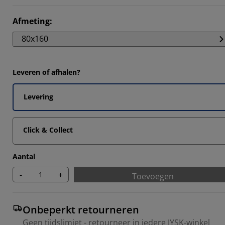
7022%
Afmeting
:
044%
80x160
1887%
346%
Leveren of afhalen?
Levering
Click & Collect
Aantal
-
+
Toevoegen
Onbeperkt retourneren
Geen tijdslimiet - retourneer in iedere JYSK-winkel