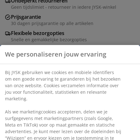
Onbeperkt retourneren
Geen tijdslimiet - retourneer in iedere JYSK-winkel
Prijsgarantie
30 dagen prijsgarantie op alle artikelen
Flexibele bezorgopties
Snelle en gemakkelijke bezorgopties
Artikelnummer: 5401430
Montage instructies
Specificaties
We personaliseren jouw ervaring
Beoordelingen
Bij JYSK gebruiken we cookies en mobiele identifiers om een
(
954
)