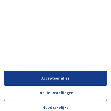
JYSK
JYSK
Hoofdkantoor
Volg JYSK
Taal