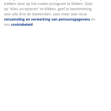
goede ervaring te garanderen bij het bezoeken van onze
website. Cookies verzamelen informatie over jou voor
functionaliteit, statistieken en relevante marketing.
Levering
Als we marketingcookies accepteren, delen we je surfgegevens
met marketingpartners (zoals Google, Meta en TikTok) voor op
maat gemaakte en statische advertenties. Je kunt meer lezen
over de doeleinden bij “Wijzigen” en ervoor kiezen om je
toestemming in te trekken door op het cookie-pictogram te
klikken. Door op “Alles accepteren” te klikken, geef je
toestemming voor alle drie de doeleinden. Lees meer over onze
verzameling en verwerking van persoonsgegevens
en ons
cookiebeleid
.