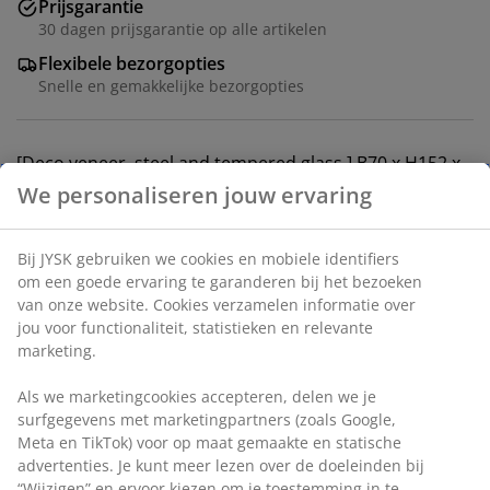
Prijsgarantie
30 dagen prijsgarantie op alle artikelen
Flexibele bezorgopties
Snelle en gemakkelijke bezorgopties
[Deco veneer, steel and tempered glass.] B70 x H152 x
D35 cm
Artikelnummer: 3620167
Montage instructies
Specificaties
Beoordelingen