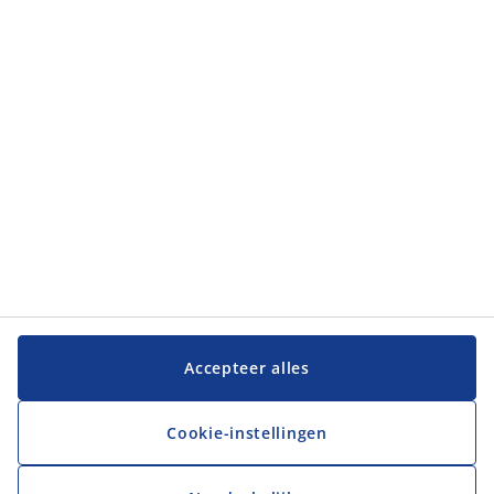
Klantendienst
JYSK
JYSK
Hoofdkantoor
Volg JYSK
Taal