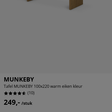
eubelonderhoud
uitenverlichting
nsectenhorren
oeslakens
edbodems
rlichting
aamfolie
amping
leerkasten
attenbodems
uishoud
ccessoires
laapkamermeubelen
indermatrassen
inderkamer
inderbedden
assen/strijken
uisdierartikelen
MUNKEBY
Tafel MUNKEBY 100x220 warm eiken kleur
(
10
)
249,-
/stuk