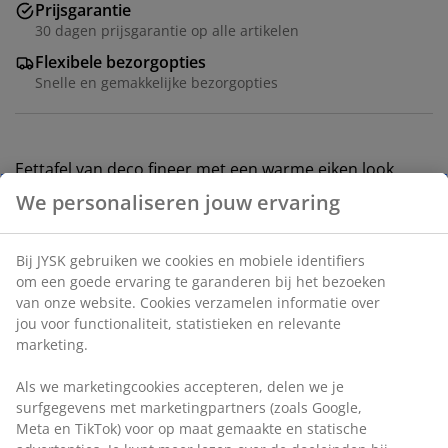
Prijsgarantie
30 dagen prijsgarantie op alle artikelen
Flexibele bezorgopties
Snelle en gemakkelijke bezorgopties
Eettafel van deco fineer met een warme eiken look.
B100 x L220 x H75 cm
We personaliseren jouw ervaring
Bij JYSK gebruiken we cookies en mobiele identifiers
om een goede ervaring te garanderen bij het bezoeken
van onze website. Cookies verzamelen informatie over
Artikelnummer: 3640271
jou voor functionaliteit, statistieken en relevante
Montage instructies
marketing.
Als we marketingcookies accepteren, delen we je
surfgegevens met marketingpartners (zoals Google,
Specificaties
Meta en TikTok) voor op maat gemaakte en statische