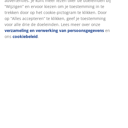
advertenties. Je kunt meer lezen over de doeleinden bij
“Wijzigen” en ervoor kiezen om je toestemming in te
trekken door op het cookie-pictogram te klikken. Door
Beoordelingen
op “Alles accepteren” te klikken, geef je toestemming
voor alle drie de doeleinden. Lees meer over onze
(
10
)
verzameling en verwerking van persoonsgegevens
en
ons
cookiebeleid
.
Levering