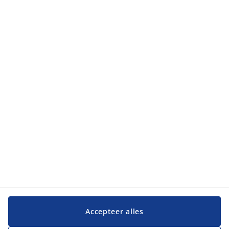
Categorieën
Klantendienst
Klantendienst
JYSK
JYSK
Hoofdkantoor
Volg JYSK
Taal
Accepteer alles