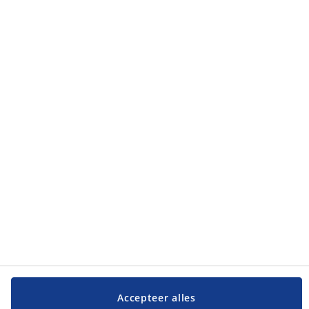
Klantendienst
Klantendienst
JYSK
JYSK
Hoofdkantoor
Volg JYSK
Taal
Accepteer alles
Cookie-instellingen