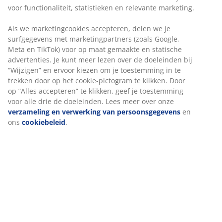
verlengen tot 225 of 270 cm voor grotere
marketing.
gezelschappen. De bladen zijn apart verkrijgbaar. B90 x
L180 x H76 cm
Als we marketingcookies accepteren, delen we je
surfgegevens met marketingpartners (zoals Google,
Meta en TikTok) voor op maat gemaakte en statische
advertenties. Je kunt meer lezen over de doeleinden bij
“Wijzigen” en ervoor kiezen om je toestemming in te
trekken door op het cookie-pictogram te klikken. Door
Artikelnummer: 3640305
op “Alles accepteren” te klikken, geef je toestemming
Montage instructies
voor alle drie de doeleinden. Lees meer over onze
verzameling en verwerking van persoonsgegevens
en
ons
cookiebeleid
.
Specificaties
Beoordelingen
(
12
)