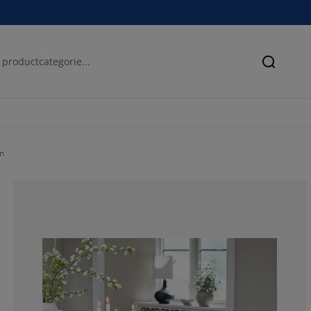
Zoeken
n
71.4285714285