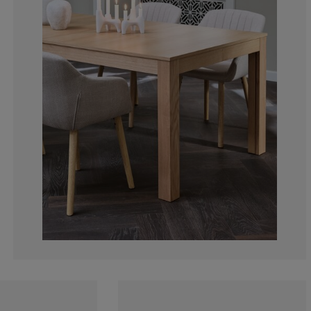
0%
0%
14.2857142857
14.2857142857