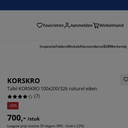
Favorieten
Aanmelden
Winkelmand
Inspiratie
Folders
Winkels
Klantendienst
B2B
Werkenbij
KORSKRO
Tafel KORSKRO 100x200/326 naturel eiken
(
7
)
-22%
700,-
/stuk
7143%
Laagste prijs laatste 30 dagen:
899,- /stuk (-22%)