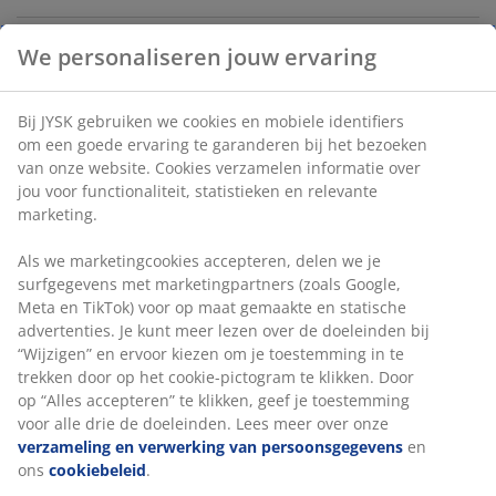
Tafel: MDF en staal. Ø100 x H75 cm. Stoel: Stof en staal.
Artikelnummer: S000536
We personaliseren jouw ervaring
Bij JYSK gebruiken we cookies en mobiele identifiers om
De set bestaat uit de volgende items
een goede ervaring te garanderen bij het bezoeken van
onze website. Cookies verzamelen informatie over jou voor
functionaliteit, statistieken en relevante marketing.
Specificaties
Als we marketingcookies accepteren, delen we je
surfgegevens met marketingpartners (zoals Google, Meta
en TikTok) voor op maat gemaakte en statische
advertenties. Je kunt meer lezen over de doeleinden bij
Beoordelingen
“Wijzigen” en ervoor kiezen om je toestemming in te
(
1
)
trekken door op het cookie-pictogram te klikken. Door op
“Alles accepteren” te klikken, geef je toestemming voor alle
drie de doeleinden. Lees meer over onze
verzameling en