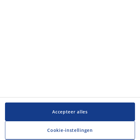
Klantendienst
Klantendienst
JYSK
JYSK
Hoofdkantoor
Volg JYSK
Taal