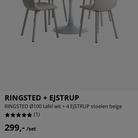
eubelonderhoud
itenverlichting
sectenhorren
oeslakens
edbodems
rlichting
amfolie
amping
eerkasten
attenbodems
uishoud
cessoires
laapkamermeubelen
indermatrassen
inderkamer
inderbedden
ssen/strijken
isdierartikelen
RINGSTED + EJSTRUP
RINGSTED Ø100 tafel wit + 4 EJSTRUP stoelen beige
(
1
)
299,-
/set