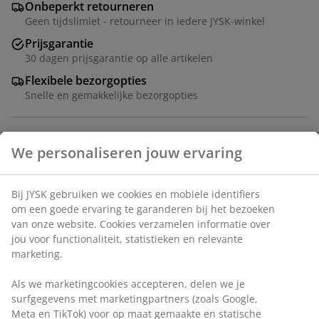
Onbeperkt retourneren
Geen tijdslimiet - retourneer in iedere JYSK-winkel
Prijsgarantie
30 dagen prijsgarantie op alle artikelen
Flexibele bezorgopties
Snelle en gemakkelijke bezorgopties
Tafel: Deco fineer en staal. Ø120 x H75 cm. Stoel:
Fluwelen stof en staal.
Artikelnummer: S364239
De set bestaat uit de volgende items