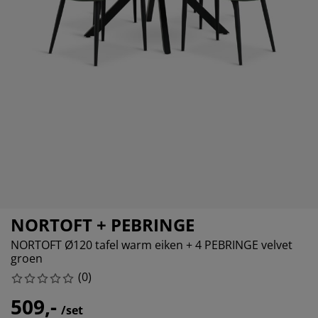
ubelonderhoud
itenverlichting
sectenhorren
eslakens
dframes
rlichting
amfolie
mping
eerkasten
edbodems
ishoud
cessoires
aapkamermeubelen
ttenbodems
nderkamer
ndermatrassen
ssen/strijken
nderbedden
isdierartikelen
NORTOFT + PEBRINGE
NORTOFT Ø120 tafel warm eiken + 4 PEBRINGE velvet
groen
(
0
)
509,-
/set