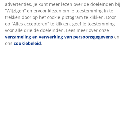
Specificaties
Beoordelingen
(
0
)
Levering
We personaliseren jouw ervaring
Bij JYSK gebruiken we cookies en mobiele identifiers om een go
te garanderen bij het bezoeken van onze website. Cookies verz
informatie over jou voor functionaliteit, statistieken en relevant
Als we marketingcookies accepteren, delen we je surfgegevens 
marketingpartners (zoals Google, Meta en TikTok) voor op maat
en statische advertenties. Je kunt meer lezen over de doeleinden
“Wijzigen” en ervoor kiezen om je toestemming in te trekken doo