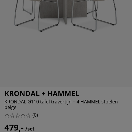
ubelonderhoud
itenverlichting
sectenhorren
eslakens
edbodems
rlichting
amfolie
mping
eerkasten
ttenbodems
ishoud
cessoires
aapkamermeubelen
ndermatrassen
nderkamer
nderbedden
ssen/strijken
isdierartikelen
KRONDAL + HAMMEL
KRONDAL Ø110 tafel travertijn + 4 HAMMEL stoelen
beige
(
0
)
479,-
/set