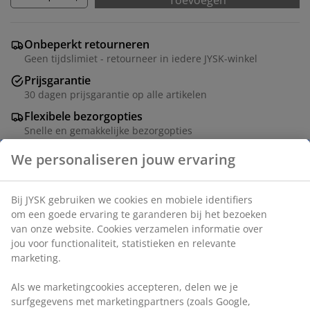
Toevoegen
Onbeperkt retourneren
Geen tijdslimiet - retourneer in iedere JYSK-winkel
Prijsgarantie
30 dagen prijsgarantie op alle artikelen
Flexibele bezorgopties
Snelle en gemakkelijke bezorgopties
Tafel: Deco fineer. Ø110 x H75 cm. Stoel: Stof en
chroom.
Artikelnummer: S364169
De set bestaat uit de volgende items