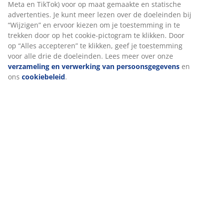
Specificaties
Beoordelingen
(
0
)
Levering