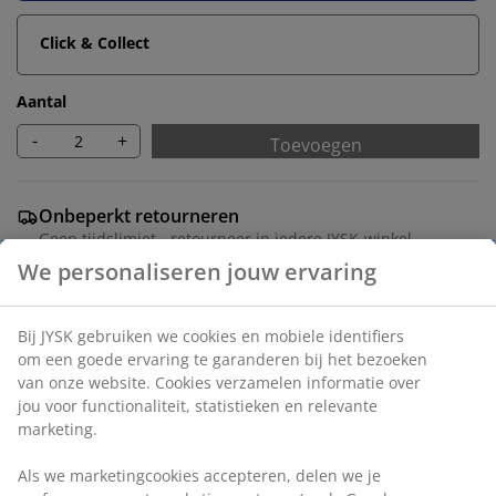
Click & Collect
Aantal
-
+
Toevoegen
Onbeperkt retourneren
Geen tijdslimiet - retourneer in iedere JYSK-winkel
Prijsgarantie
30 dagen prijsgarantie op alle artikelen
Flexibele bezorgopties
Snelle en gemakkelijke bezorgopties
Artikelnummer: 2017201