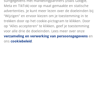
Specificaties
We personaliseren jouw ervaring
Beoordelingen
(
10
)
Bij JYSK gebruiken we cookies en mobiele identifiers om een go
ervaring te garanderen bij het bezoeken van onze website. Cook
verzamelen informatie over jou voor functionaliteit, statistieken
Over het merk
relevante marketing.
Als we marketingcookies accepteren, delen we je surfgegevens 
marketingpartners (zoals Google, Meta en TikTok) voor op maat
Levering
gemaakte en statische advertenties. Je kunt meer lezen over de
doeleinden bij “Wijzigen” en ervoor kiezen om je toestemming in
trekken door op het cookie-pictogram te klikken. Door op “Alles
accepteren” te klikken, geef je toestemming voor alle drie de
doeleinden. Lees meer over onze
verzameling en verwerking v
persoonsgegevens
en ons
cookiebeleid
.