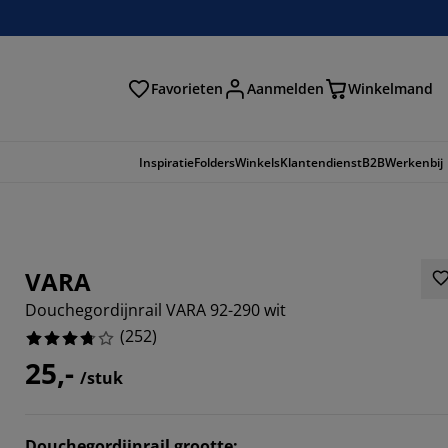
Favorieten
Aanmelden
Winkelmand
Inspiratie
Folders
Winkels
Klantendienst
B2B
Werkenbij
VARA
Douchegordijnrail VARA 92-290 wit
(
252
)
25,-
/stuk
778%
Douchegordijnrail grootte
: