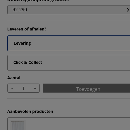
5872%
92-290
555%
381%
Leveren of afhalen?
841%
Levering
Click & Collect
Aantal
-
+
Toevoegen
Aanbevolen producten