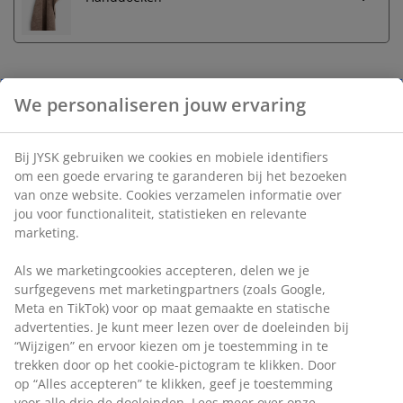
Onbeperkt retourneren
Geen tijdslimiet - retourneer in iedere JYSK-winkel
Prijsgarantie
We personaliseren jouw ervaring
30 dagen prijsgarantie op alle artikelen
Flexibele bezorgopties
Snelle en gemakkelijke bezorgopties
Bij JYSK gebruiken we cookies en mobiele identifiers om
een goede ervaring te garanderen bij het bezoeken van
onze website. Cookies verzamelen informatie over jou voor
functionaliteit, statistieken en relevante marketing.
Artikelnummer: 2524900
Als we marketingcookies accepteren, delen we je
surfgegevens met marketingpartners (zoals Google, Meta
en TikTok) voor op maat gemaakte en statische
Specificaties
advertenties. Je kunt meer lezen over de doeleinden bij
“Wijzigen” en ervoor kiezen om je toestemming in te